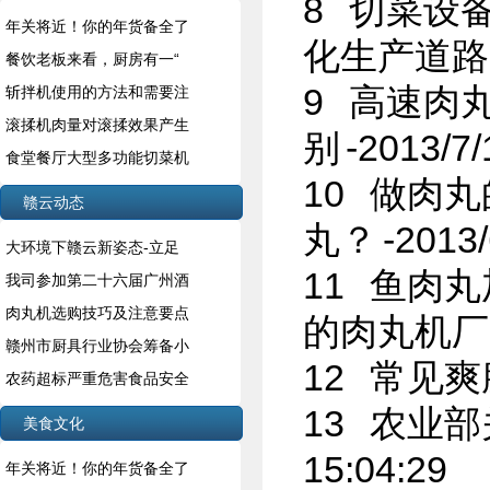
8
切菜设备
年关将近！你的年货备全了
化生产道路
餐饮老板来看，厨房有一“
9
高速肉
斩拌机使用的方法和需要注
滚揉机肉量对滚揉效果产生
别
-2013/7/
食堂餐厅大型多功能切菜机
10
做肉丸
赣云动态
丸？
-2013/
大环境下赣云新姿态-立足
11
鱼肉丸
我司参加第二十六届广州酒
肉丸机选购技巧及注意要点
的肉丸机厂
赣州市厨具行业协会筹备小
12
常见爽
农药超标严重危害食品安全
13
农业部
美食文化
15:04:29
年关将近！你的年货备全了