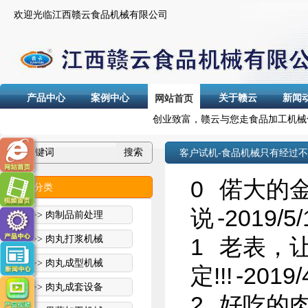
欢迎光临江西赣云食品机械有限公司
产品中心
案例中心
关于赣云
新闻
网站首页
创业致富，赣云与您走食品加工机械
客户试机-食品机械只有经过
0
偌大的
产品分类
说
-2019/5/
>> 肉制品前处理
>> 肉丸打浆机械
1
老表，
>> 肉丸成型机械
定!!!
-2019/
>> 肉丸成套设备
2
好吃的