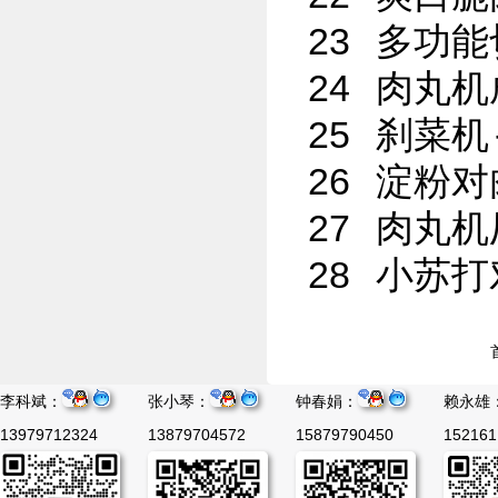
23
多功能
24
肉丸机
25
刹菜机
26
淀粉对
27
肉丸机
28
小苏打
李科斌：
张小琴：
钟春娟：
赖永雄
13979712324
13879704572
15879790450
152161