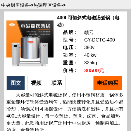
中央厨房设备
->
热调理区设备
->
400L可倾斜式电磁汤煮锅（电
动）
品 牌：
赣云
型 号：
GY-DCTG-400
电 压：
380v
功 率：
40 kw
重 量：
325kg
30500元
价 格：
图文
视频
联系
电话购买
大容量可倾斜式电磁汤锅，使用不锈钢材质，锅体多
重聚能环使锅体受热均匀，热能快速转化并且受热后不易
冷却，汤锅采用可摇摆设计，方便清洗和出料，并且拥有
400L大容量设计，每一次熬汤、熬粥、卤肉、食品加热
更大量，此款商用汤锅广泛用于中央厨房，预制菜加工、
酒店、食堂等场所