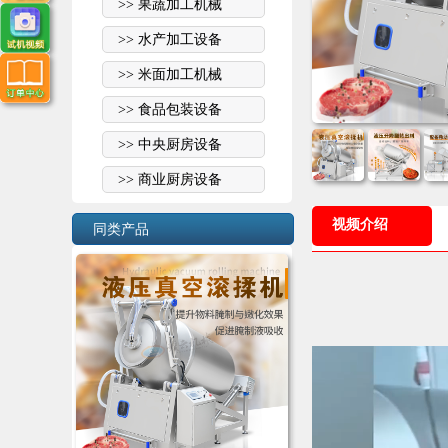
>> 果蔬加工机械
>> 水产加工设备
>> 米面加工机械
>> 食品包装设备
>> 中央厨房设备
>> 商业厨房设备
视频介绍
同类产品