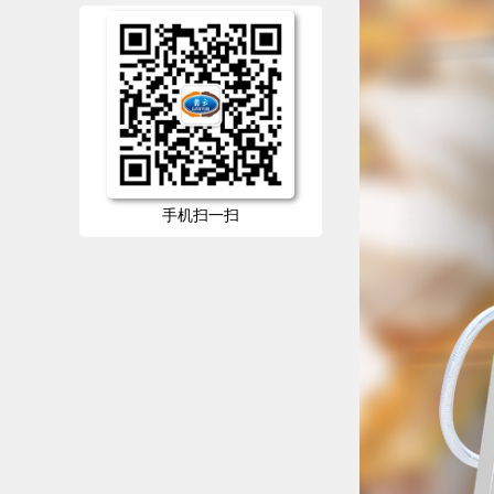
手机扫一扫