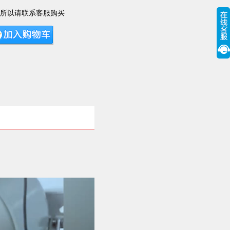
所以请联系客服购买