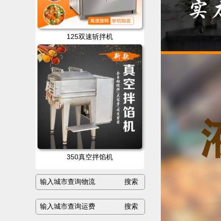
125双速斩拌机
350真空拌馅机