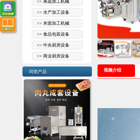
>> 果蔬加工机械
>> 水产加工设备
>> 米面加工机械
>> 食品包装设备
>> 中央厨房设备
>> 商业厨房设备
视频介绍
同类产品