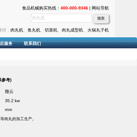
食品机械购买热线：
400-000-9346
|
网站导航
键词：
肉丸机
、
鱼丸机
、
切菜机
、
肉丸成型机
、
火锅丸子机
后服务
联系我们
供参考)
：
赣云
：
35.2 kw
：
mm
丸等肉丸的加工生产。