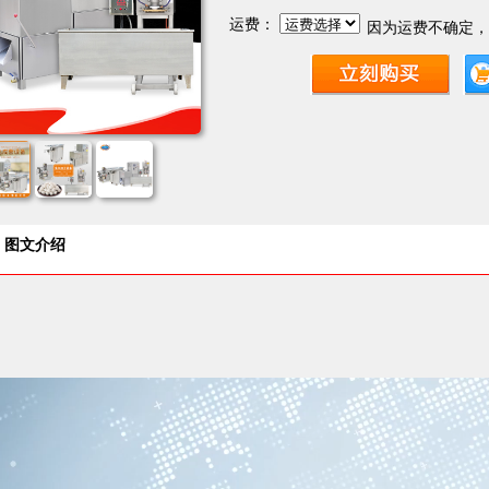
运费：
因为运费不确定，
图文介绍