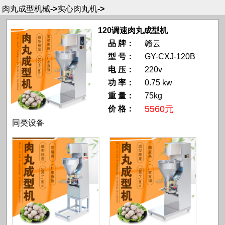
肉丸成型机械
->
实心肉丸机
->
120调速肉丸成型机
品 牌：
赣云
型 号：
GY-CXJ-120B
电 压：
220v
功 率：
0.75 kw
重 量：
75kg
5560元
价 格：
同类设备