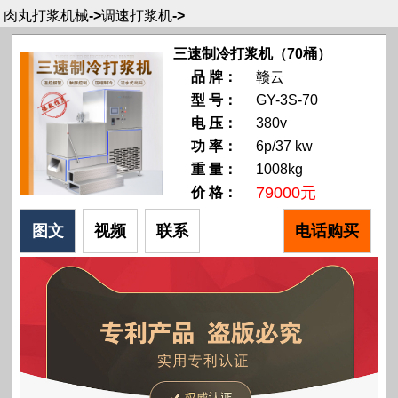
肉丸打浆机械
->
调速打浆机
->
三速制冷打浆机（70桶）
品 牌：
赣云
型 号：
GY-3S-70
电 压：
380v
功 率：
6p/37 kw
重 量：
1008kg
79000元
价 格：
图文
视频
联系
电话购买