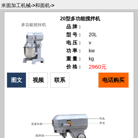
米面加工机械
->
和面机
->
20型多功能搅拌机
品 牌：
型 号：
20L
电 压：
v
功 率：
kw
重 量：
kg
2960元
价 格：
图文
视频
联系
电话购买