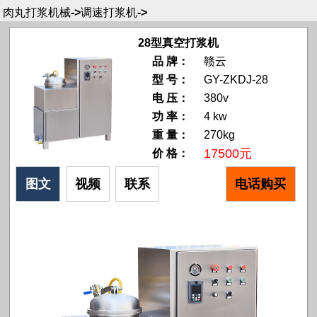
肉丸打浆机械
->
调速打浆机
->
28型真空打浆机
品 牌：
赣云
型 号：
GY-ZKDJ-28
电 压：
380v
功 率：
4 kw
重 量：
270kg
17500元
价 格：
图文
视频
联系
电话购买