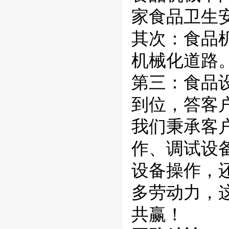
家食品卫生
其次：食品
机械化道路
第三：食品
到位，答客
我们秉承客
作、调试设
设备操作，
多劳动力，
共赢！