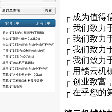
┌ 成为值
实时订单
所有订单
┌ 我们致
胡志*订18#肉丸机盖子(不锈钢)
┌ 我们致
朱先*订赣云4.0kw-2p(380v)
朱先*订28型传动肉丸机(全封闭不锈钢)
┌ 我们致力
兰师*订12型台式电动绞肉机(铜)
兰师*订22型立式切肉机
┌ 我们致力
杨玉*订肉丸机不锈钢轴
┌ 用赣云机
杨玉*订24型传动肉丸机(全不锈钢)
荷花*订大小炒组合炉（20kw)
┌ 创业致
荷花*订工程辅助材料及安装费
荷花*订滤油网
┌ 在乎您