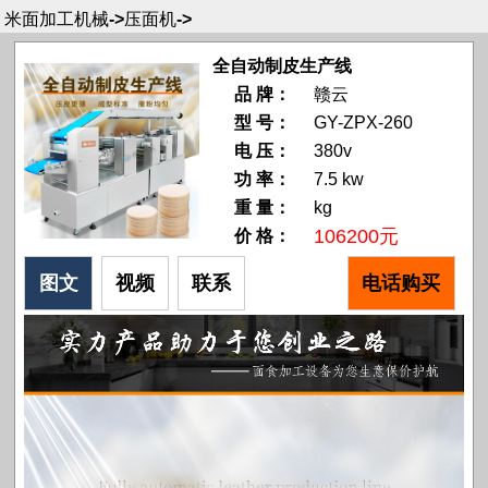
米面加工机械
->
压面机
->
全自动制皮生产线
品 牌：
赣云
型 号：
GY-ZPX-260
电 压：
380v
功 率：
7.5 kw
重 量：
kg
106200元
价 格：
图文
视频
联系
电话购买