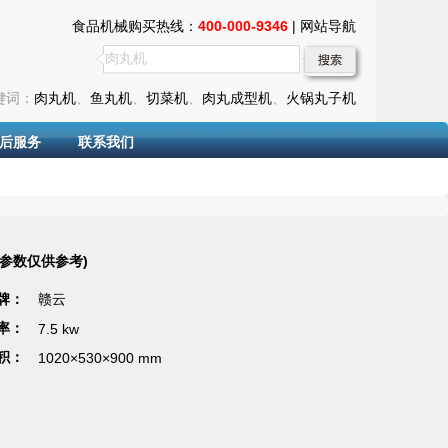
食品机械购买热线：
400-000-9346
|
网站导航
键词：
肉丸机
、
鱼丸机
、
切菜机
、
肉丸成型机
、
火锅丸子机
后服务
联系我们
术参数仅供参考)
 牌：
赣云
 率：
7.5 kw
 积：
1020×530×900
mm