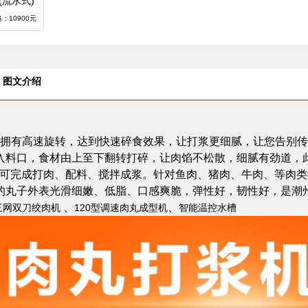
(流水式)
格：10900元
图文介绍
拥有高速旋转，达到快速碎食效果，让打浆更细腻，让您告别传
入料口，食材由上至下翻转打碎，让肉馅不松散，细腻有劲道，此
钟即可完成打肉、配料、搅拌成浆。针对鱼肉、猪肉、牛肉、等肉
的丸子外表光滑细嫩、低脂、口感爽脆，弹性好，韧性好，是潮
、
、
三网双刀绞肉机
120型调速肉丸成型机
智能温控水槽