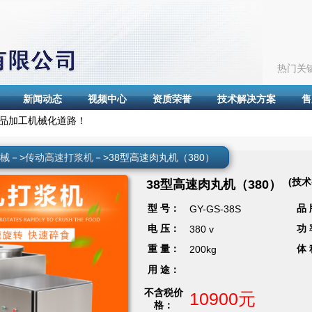
热门关
新闻动态
视频中心
资质荣誉
技术解决方案
售
品加工机械化道路！
械
－>
传动高速打浆机
－>38型高速肉丸机（380）
(技
38型高速肉丸机（380）
型 号：
品
GY-GS-38S
电 压：
功
380 v
重 量：
体
200kg
用 途：
不含税价
10900元
格：