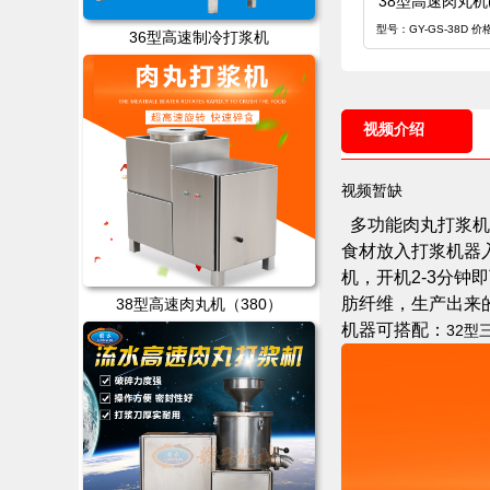
38型高速肉丸机
型号：GY-GS-38D 价
36型高速制冷打浆机
视频介绍
视频暂缺
多功能肉丸打浆机
食材放入打浆机器
机，开机2-3分
肪纤维，生产出来
38型高速肉丸机（380）
机器可搭配：
32型