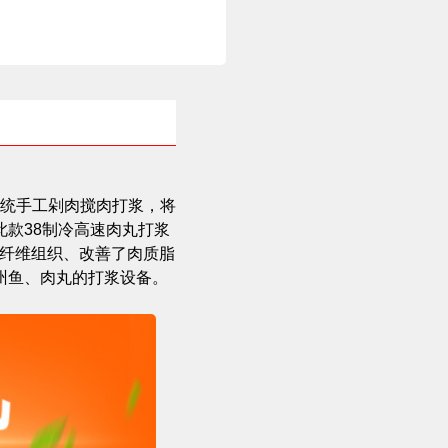
统手工剁肉搅肉打浆，将
款38制冷高速肉丸打浆
类纤维组织、改善了肉质脂
州鱼、肉丸的打浆设备
。