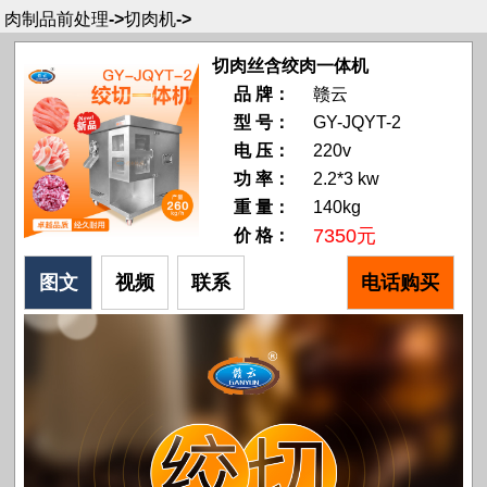
肉制品前处理
->
切肉机
->
切肉丝含绞肉一体机
品 牌：
赣云
型 号：
GY-JQYT-2
电 压：
220v
功 率：
2.2*3 kw
重 量：
140kg
7350元
价 格：
图文
视频
联系
电话购买