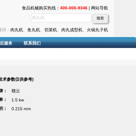
食品机械购买热线：
400-000-9346
|
网站导航
键词：
肉丸机
、
鱼丸机
、
切菜机
、
肉丸成型机
、
火锅丸子机
后服务
联系我们
(技术参数仅供参考)
 牌：
赣云
 率：
1.5 kw
 积：
0.215
mm