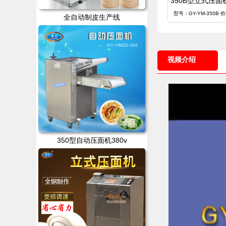
350B型立式压面
型号：GY-YM-350B 
全自动制皮生产线
视频介绍
350型自动压面机380v