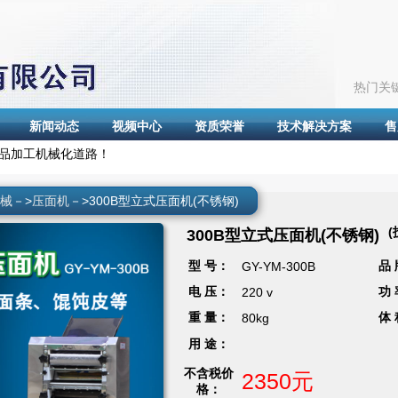
热门关
新闻动态
视频中心
资质荣誉
技术解决方案
售
品加工机械化道路！
械
－>
压面机
－>300B型立式压面机(不锈钢)
300B型立式压面机(不锈钢)
型 号：
品
GY-YM-300B
电 压：
功
220 v
重 量：
体
80kg
用 途：
不含税价
2350元
格：