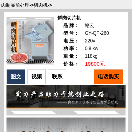
肉制品前处理
->
切肉机
->
鲜肉切片机
品 牌：
赣云
型 号：
GY-QP-260
电 压：
220v
功 率：
0.8 kw
重 量：
118kg
19800元
价 格：
图文
视频
联系
电话购买