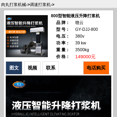
肉丸打浆机械
->
调速打浆机
->
800型智能液压升降打浆机
品 牌：
赣云
型 号：
GY-DJJ-800
电 压：
380v
功 率：
39 kw
重 量：
3500kg
149000元
价 格：
图文
视频
联系
电话购买