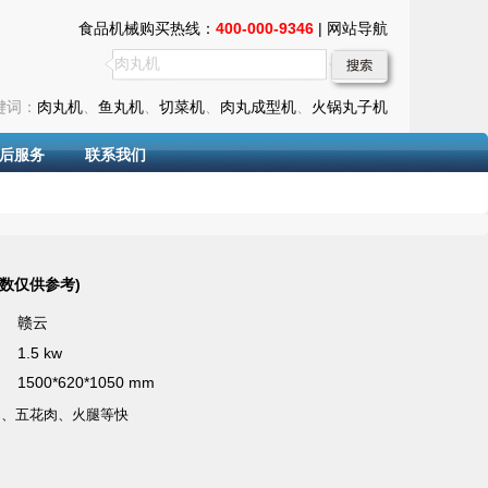
食品机械购买热线：
400-000-9346
|
网站导航
键词：
肉丸机
、
鱼丸机
、
切菜机
、
肉丸成型机
、
火锅丸子机
后服务
联系我们
参数仅供参考)
：
赣云
：
1.5 kw
：
1500*620*1050
mm
肉、五花肉、火腿等快