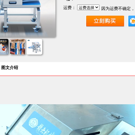
运费：
因为运费不确定，
图文介绍