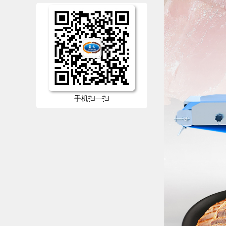
手机扫一扫