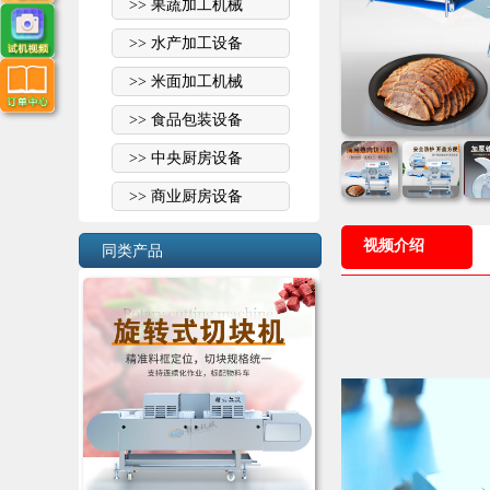
>> 果蔬加工机械
>> 水产加工设备
>> 米面加工机械
>> 食品包装设备
>> 中央厨房设备
>> 商业厨房设备
视频介绍
同类产品