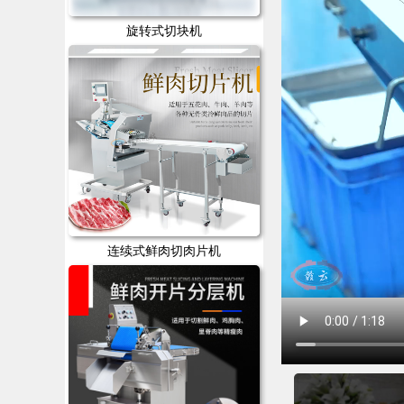
旋转式切块机
连续式鲜肉切肉片机