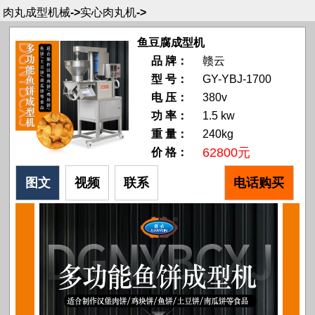
肉丸成型机械
->
实心肉丸机
->
鱼豆腐成型机
品 牌：
赣云
型 号：
GY-YBJ-1700
电 压：
380v
功 率：
1.5 kw
重 量：
240kg
62800元
价 格：
图文
视频
联系
电话购买