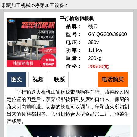
果蔬加工机械
->
净菜加工设备
->
平行输送切根机
品 牌：
赣云
型 号：
GY-QG300/39600
电 压：
380v
功 率：
1.1 kw
重 量：
200kg
28500元
价 格：
图文
视频
联系
电话购买
平行输送去根机由输送板带动物料前行，蔬菜经过固
定位置的刀盘后，蔬菜根部被切割从废料口出来，保留的
蔬菜则向前输送。切割的长度可以调节，每颗蔬菜所切割
出来的废料都相等。去根机适合大型食品加工厂、净菜生
产线等。